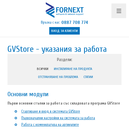
0887 708 774
Връзка с нас
ВХОД ЗА КЛИЕНТИ
Продукти и цени
GVStore - указания за работа
Поддръжка
Раздели:
Бюлетин
ВСИЧКИ
ИНСТАЛИРАНЕ НА ПРОДУКТА
Полезно
ОТСТРАНЯВАНЕ НА ПРОБЛЕМА
СТАТИИ
Указания
Основни модули
Контакти
Първи основни стъпки за работа със складовата програма GVStore
Стартиране и вход в системата GVStore
Първоначални настройки на системата за работа
Работа с номенклатура на артикулите