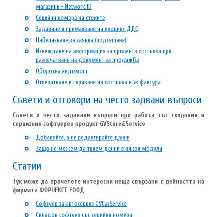
магазини - Network ID
Серийни номера на стоките
Задаване и премахване на процент ДДС
Набелязване за заявка (подсещане)
Извеждане на информация за процента отстъпка при
разпечатване на документ за продажба
Оборотна ведомост
Отпечатване и скриване на отстъпка във фактура
Съвети и отговори на често задвани въпроси
Съвети и често задавани въпроси при работа със склдовия и
сервизния софтуерен продукт GVStore&Service
Добавяйте, а не редактирайте данни
Защо не можем да трием данни в някои модули
Статии
Тук може да прочетете интересни неща свързани с дейността на
фирмата ФОРНЕКСТ ЕООД
Софтуер за автосервиз GVCarService
Складов софтуер със серийни номера