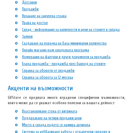
Доставки
Продажби
Връщане на закупена стоака
Права на достъп
Склад - информация за наличности и цени на стоките в склада
Заявки
Създаване на поръчка на база минимални количества
Онлайн магазин към складовата програма
Номерация на фактури и други документи за продажба
Бърза продажба - продажба чрез баркод на стоките
Справка за обороти от продажби
Справка за оборота за 12 месеца
Акценти на възможности
GVStore се предлага много вградени специфични възможности,
които може да се укажат особено полезни за вашата дейност
Възстановяване стока от витрината
Поддръжане на четири продажи цени
Място в склада където се намира артикула
Система за уеббазирано работа с отдалечени склдове и