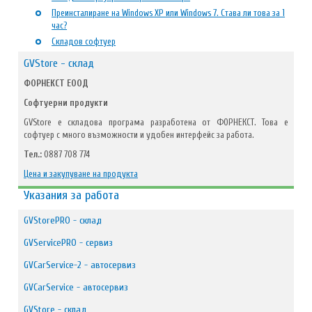
Преинсталиране на Windows XP или Windows 7. Става ли това за 1
час?
Складов софтуер
GVStore - склад
ФОРНЕКСТ ЕООД
Софтуерни продукти
GVStore е складова програма разработена от ФОРНЕКСТ. Това е
софтуер с много възможности и удобен интерфейс за работа.
Тел.:
0887 708 774
Цена и закупуване на продукта
Указания за работа
GVStorePRO - склад
GVServicePRO - сервиз
GVCarService-2 - автосервиз
GVCarService - автосервиз
GVStore - склад