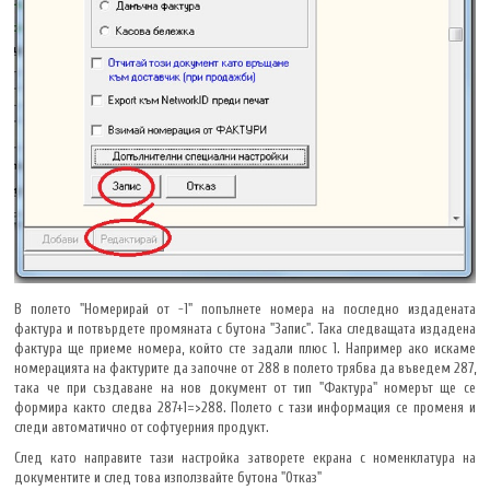
В полето "Номерирай от -1" попълнете номера на последно издадената
фактура и потвърдете промяната с бутона "Запис". Така следващата издадена
фактура ще приеме номера, който сте задали плюс 1. Например ако искаме
номерацията на фактурите да започне от 288 в полето трябва да въведем 287,
така че при създаване на нов документ от тип "Фактура" номерът ще се
формира както следва 287+1=>288. Полето с тази информация се променя и
следи автоматично от софтуерния продукт.
След като направите тази настройка затворете екрана с номенклатура на
документите и след това използвайте бутона "Отказ"