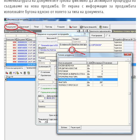
номенклатурата на документите трябва фиктивно да активирате процедура по
създаваме на нова продажба. От екрана с информация за продажбата
използвайте бутона вдясно от полето за типа на документа.