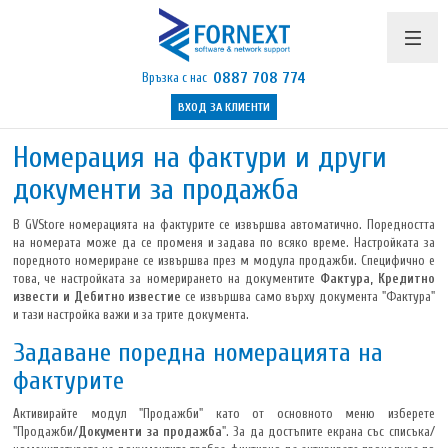
0887 708 774
Връзка с нас
ВХОД ЗА КЛИЕНТИ
Продукти и цени
Номерация на фактури и други
документи за продажба
Поддръжка
В GVStore номерацията на фактурите се извършва автоматично. Поредността
Бюлетин
на номерата може да се променя и задава по всяко време. Настройката за
поредното номериране се извършва през м модула продажби. Специфично е
Полезно
това, че настройката за номерирането на документите
Фактура, Кредитно
извести и Дебитно известие
се извършва само върху документа "Фактура"
Указания
и тази настройка важи и за трите документа.
Задаване поредна номерацията на
Контакти
фактурите
Активирайте модул "Продажби" като от основното меню изберете
"Продажби/
Документи за продажба
". За да достъпите екрана със списъка/