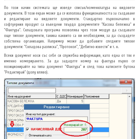
По този начин системата ще изведе списък/номенклатура на видовете
документи. В този екран може да се използва функционалността за създаване
и редактиране на видовете документи. Стандартно първоначално в
софтуерния продукт са въведени твърдо документите "Касова бележка" и
"Фактура". Складовата програма позволява чрез този модул да създавате
още типове документи, такива каквито са ви необходими, за да създадете
собствена организация. Например може да добавите следните типове
документи: "Складова разписка", "Протокол", "Дебитно извести" и т. н.
Всеки документ носи със себе си служебна информация, като една от тях е
именно номерирането. За да зададете номер на фактура първо се
позиционирайте на типа документ "Фактура" и след това натиснете бутона
"Редактирай" (долу вляво).