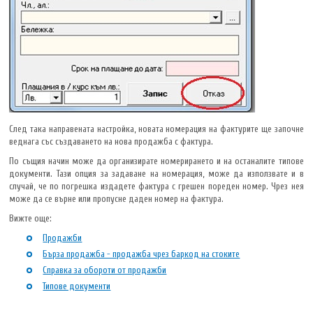
След така направената настройка, новата номерация на фактурите ще започне
веднага със създаването на нова продажба с фактура.
По същия начин може да организирате номерирането и на останалите типове
документи. Тази опция за задаване на номерация, може да използвате и в
случай, че по погрешка издадете фактура с грешен пореден номер. Чрез нея
може да се върне или пропусне даден номер на фактура.
Вижте още:
Продажби
Бърза продажба - продажба чрез баркод на стоките
Справка за обороти от продажби
Типове документи