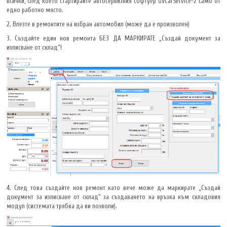
всички, след което стартирайте автосервизния софтуер GVCarService-2 само от
едно работно място.
2. Влезте в ремонтите на избран автомобил (може да е произволен)
3. Създайте един нов ремонта БЕЗ ДА МАРКИРАТЕ „Създай документ за
изписване от склад“!
4. След това създайте нов ремонт като вече може да маркирате „Създай
документ за изписване от склад“ за създаването на връзка към складовия
модул (системата трябва да ви позволи).