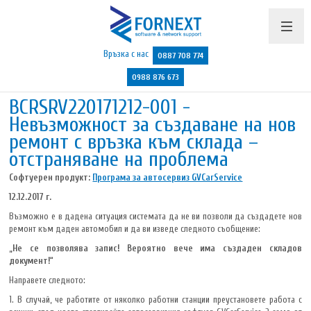
Връзка с нас
0887 708 774
0988 876 673
BCRSRV220171212-001 -
Продукти и цени
Невъзможност за създаване на нов
Поддръжка
ремонт с връзка към склада –
отстраняване на проблема
Бюлетин
Софтуерен продукт:
Програма за автосервиз GVCarService
Полезно
12.12.2017 г.
Указания
Възможно е в дадена ситуация системата да не ви позволи да създадете нов
ремонт към даден автомобил и да ви изведе следното съобщение:
Контакти
„Не се позволява запис! Вероятно вече има създаден складов
документ!“
Направете следното:
1. В случай, че работите от няколко работни станции преустановете работа с