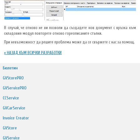
В случай, че отново не ви позволи да създадете нов документ с връзка към
складовия модул повторете отново гореописаните стъпки.
При невъзможност да решите проблема може да се свържете с нас за помощ.
« НАЗАД КЪМ ВСИЧКИ РАЗРАБОТКИ
Бюлетин
GVStorePRO
GVServicePRO
CCService
GVCarService
Invoice Creator
GVStore
GVService