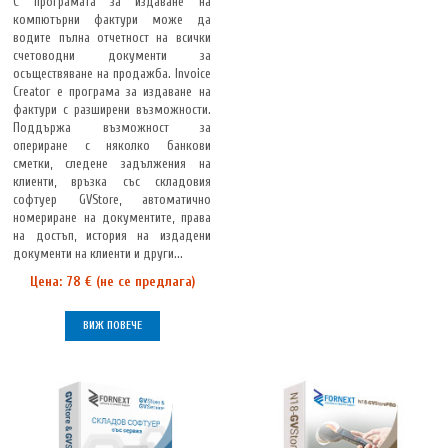
С програмата за издаване на
компютърни фактури може да
водите пълна отчетност на всички
счетоводни документи за
осъществяване на продажба. Invoice
Creator е програма за издаване на
фактури с разширени възможности.
Поддържа възможност за
опериране с няколко банкови
сметки, следене задължения на
клиенти, връзка със складовия
софтуер GVStore, автоматично
номериране на документите, права
на достъп, история на издадени
документи на клиенти и други...
Цена: 78 € (не се предлага)
ВИЖ ПОВЕЧЕ