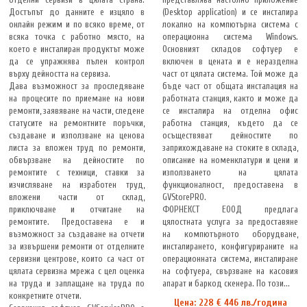
Достъпът до данните е изцяло в
(Desktop application) и се инсталира
онлайн режим и по всяко време, от
локално на компютърна система с
всяка точка с работно място, на
операционна система Windows.
което е инсталиран продуктът може
Основният складов софтуер е
да се упражнява пълен контрол
включен в цената и е неразделна
върху дейността на сервиза.
част от цялата система. Той може да
Дава възможност за проследяване
бъде част от общата инсталация на
на процесите по приемане на нови
работната станция, както и може да
ремонти, заявяване на части, следене
се инсталира на отделна офис
статусите на ремонтните поръчки,
работна станция, където да се
създаване и използване на ценова
осъществяват дейностите по
листа за вложен труд по ремонти,
заприхождаване на стоките в склада,
обвързване на дейностите по
описание на номенклатури и цени и
ремонтите с техници, ставки за
използването на цялата
изчисляване на изработен труд,
функционалност, предоставена в
вложени части от склад,
GVStorePRO.
приключване и отчитане на
ФОРНЕКСТ ЕООД предлага
ремонтите. Предоставена е и
цялостната услуга за предоставяне
възможност за създаване на отчети
на компютърното оборудване,
за извършени ремонти от отделните
инсталирането, конфигурираните на
сервизни центрове, които са част от
операционната система, инсталиране
цялата сервизна мрежа с цел оценка
на софтуера, свързване на касовия
на труда и заплащане на труда по
апарат и баркод скенера. По този...
конкретните отчети.
Цена: 228 € 446 лв./година