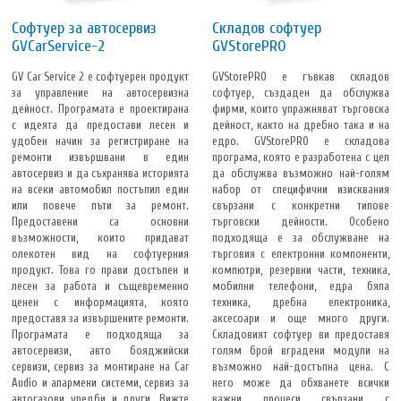
Софтуер за автосервиз
Складов софтуер
GVCarService-2
GVStorePRO
GV Car Service 2 е софтуерен продукт
GVStorePRO е гъвкав складов
за управление на автосервизна
софтуер, създаден да обслужва
дейност. Програмата е проектирана
фирми, които упражняват търговска
с идеята да предостави лесен и
дейност, както на дребно така и на
удобен начин за регистриране на
едро. GVStorePRO е складова
ремонти извършвани в един
програма, която е разработена с цел
автосервиз и да съхранява историята
да обслужва възможно най-голям
на всеки автомобил постъпил един
набор от специфични изисквания
или повече пъти за ремонт.
свързани с конкретни типове
Предоставени са основни
търговски дейности. Особено
възможности, които придават
подходяща е за обслужване на
олекотен вид на софтуерния
търговия с електронни компоненти,
продукт. Това го прави достъпен и
компютри, резервни части, техника,
лесен за работа и същевременно
мобилни телефони, едра бяла
ценен с информацията, която
техника, дребна електроника,
предоставя за извършените ремонти.
аксесоари и още много други.
Програмата е подходяща за
Складовият софтуер ви предоставя
автосервизи, авто бояджийски
голям брой вградени модули на
сервизи, сервиз за монтиране на Car
възможно най-достъпна цена. С
Audio и алармени системи, сервиз за
него може да обхванете всички
автогазови уредби и други. Вижте
важни процеси свързани с