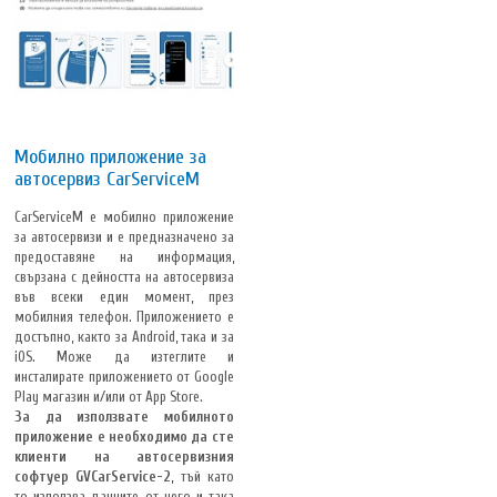
Мобилно приложение за
автосервиз CarServiceM
CarServiceM е мобилно приложение
за автосервизи и е предназначено за
предоставяне на информация,
свързана с дейността на автосервиза
във всеки един момент, през
мобилния телефон. Приложението е
достъпно, както за Android, така и за
iOS. Може да изтеглите и
инсталирате приложението от Google
Play магазин и/или от App Store.
За да използвате мобилното
приложение е необходимо да сте
клиенти на автосервизния
софтуер GVCarService-2
, тъй като
то използва данните от него и така