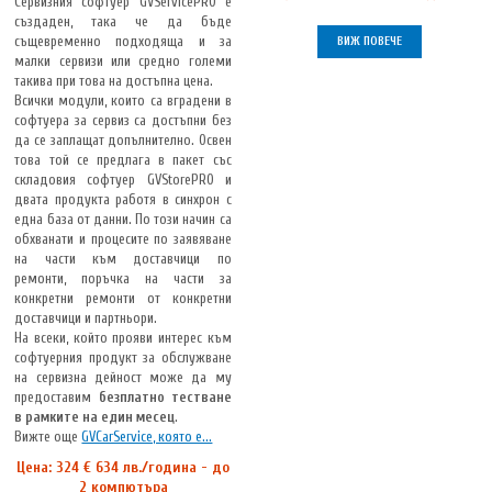
Сервизния софтуер GVServicePRO e
създаден, така че да бъде
същевременно подходяща и за
ВИЖ ПОВЕЧЕ
малки сервизи или средно големи
такива при това на достъпна цена.
Всички модули, които са вградени в
софтуера за сервиз са достъпни без
да се заплащат допълнително. Освен
това той се предлага в пакет със
складовия софтуер GVStorePRO и
двата продукта работя в синхрон с
една база от данни. По този начин са
обхванати и процесите по заявяване
на части към доставчици по
ремонти, поръчка на части за
конкретни ремонти от конкретни
доставчици и партньори.
На всеки, който прояви интерес към
софтуерния продукт за обслужване
на сервизна дейност може да му
предоставим
безплатно тестване
в рамките на един месец
.
Вижте още
GVCarService, която е...
Цена: 324 € 634 лв./година - до
2 компютъра