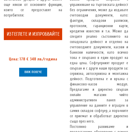
още някои от основните функции,
упражняване на търговската дейност
които се предоставят на
без ограничения, може да издавате
потребителя:
счетоводни документи, като:
фактури, складови разписки,
протоколи, гаранционни карти,
кредитни известия и т.н. Може да
ИЗТЕГЛЕТЕ И ИЗПРОБВАЙТЕ
следите реално състоянието на
складовата дейност и отделно на
счетоводните документи, касови и
банкови наличности, като всичко
това е свързано в един продукт на
Цена: 178 € 348 лв./година
една цена. Софтуерният продукт е
свързан и с други наши продукти за:
ВИЖ ПОВЕЧЕ
сервизна, автосервизна и монтажна
дейност. Подготвена е и връзка с
финансово-касов модул.
Предлагаме и директно свързан
онлайн магазин чийто
административен панел за
управление на данните e вграден в
самия складов софтуер, а поръчките
се приемат и обработват директно
също през него.
Постоянно развиваме и
предоставяме обновления с всичко