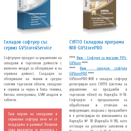
Складов софтуер със
СУПТО Складова програма
сервиз GVStore&Service
N18-GVStorePRO
Софтуерен продукт за управление на
****
Виж - Софтуер за магазин POS-
складови и търговски дейности с
GVStore
****
включен модул за обслужване и на
****
Виж - складов софтуер
сервизна дейност. Създаден за
GVStorePRO
****
обслужване на малки и средно
GVStorePRO-N18 e складов софтуер
големи търговски обекти, складове
регистриран като СУПТО (система за
и сервизи за черна и бяла техника,
управление на продажби в
битова електроника, GSM апарати и
търговски обект) по Наредба Н-18.
таблети.
Софтуерът е предназначен за
обработване и отчитане на
информация, свързана с продажбите
Тази версия на складовия и
и е регистриран по изискванията на
сервизния софтуер вече не се
Наредба № 18 (Наредба Н-18), като
поддържа и развива! Въпреки
отговаря на условията заложени в
това продуктът се предлага с