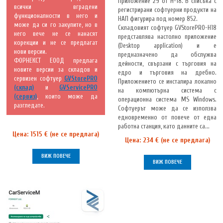
Приложение 29 от Н-18. В списъка с
всички вградени
регистрирани софтуерни продукти на
функционалности в него и
НАП фигурира под номер 852.
може да си го закупите, но в
Складовият софтуер GVStorePRO-Н18
него вече не се нанасят
представлява настолно приложение
корекции и не се предлагат
(Desktop application) и е
нови версии.
предназначено да обслужва
ФОРНЕКСТ ЕООД предлага
дейности, свързани с търговия на
новите версии за складов и
едро и търговия на дребно.
сервизен софтуер
GVStorePRO
Приложението се инсталира локално
(склад)
и
GVServicePRO
на компютърна система с
(сервиз)
, които може да
операционна система MS Windows.
разгледате.
Софтуерът може да се използва
едновременно от повече от една
работна станция, като данните са...
Цена: 1515 € (не се предлага)
Цена: 234 € (не се предлага)
ВИЖ ПОВЕЧЕ
ВИЖ ПОВЕЧЕ