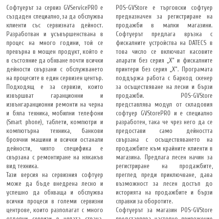
Софтуерът за сервиз GVServicePRO е
POS-GVStore е търговски софтуер
създаден специално, за да обслужва
предназначен за регистриране на
клиенти със сервизната дейност.
продажби в малки магазини.
Разработван и усъвършенствана в
Софтуерът предлага връзка с
процес на много години, той се
фискалните устройства на DATECS в
превърна в мощен продукт, който е
това число се включват касовите
в състояние да обхване почти всички
апарати без серия „X“ и фискалните
дейности свързани с обслужването
принтери без серия „X“. Програмата
на процесите в един сервизен център.
поддържа работа с баркод скенер
Подходящ е за сервизи, които
за осъществяване на лесни и бързи
извършват гаранционни и
продажби. POS-GVStore
извънгаранционни ремонти на черна
представлява модул от складовия
и бяла техника, мобилни телефони
софтуер GVStorePRO и е специално
(Smart phone), таблети, компютри и
разработен, така че чрез него да се
компютърна техника, банкови
предостави само дейността
броячни машини и всички останали
свързана с осъществяването на
дейности, чиято специфика е
продажбите към крайните клиенти в
свързана с ремонтиране на някакъв
магазина. Предлага лесен начин за
вид техника.
регистриране на продажбите,
Тази версия на сервизния софтуер
преглед преди приключване, дава
може да бъде внедрена лесно и
възможност за лесен достъп до
успешно да обхваща и обслужва
историята на продажбите и бързи
всички процеси в големи сервизни
справки за оборотите.
центрове, които разполагат с много
Софтуерът за магазин POS-GVStore
отделни сервизи в цялата страна.
представлява настолно приложение