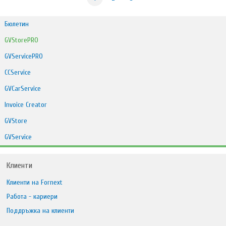
Бюлетин
GVStorePRO
GVServicePRO
CCService
GVCarService
Invoice Creator
GVStore
GVService
Клиенти
Клиенти на Fornext
Работа - кариери
Поддръжка на клиенти