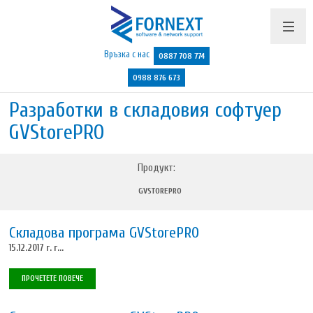
Връзка с нас
0887 708 774
0988 876 673
Продукти и цени
Разработки в складовия софтуер
GVStorePRO
Поддръжка
Бюлетин
Продукт:
Полезно
GVSTOREPRO
Указания
Складова програма GVStorePRO
Контакти
15.12.2017 г. г...
ПРОЧЕТЕТЕ ПОВЕЧЕ