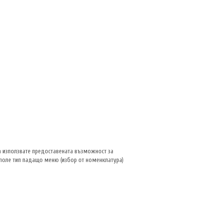
а използвате предоставената възможност за
о поле тип падащо меню (избор от номенклатура)