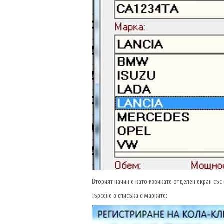
Вторият начин е като извикате отделен екран съ
Търсене в списъка с марките: