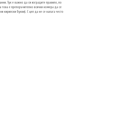
ни. Тук е важно да си изградите правило, по
За това е препоръчително всички номера да се
и кирилски букви). С цел да не се налага често