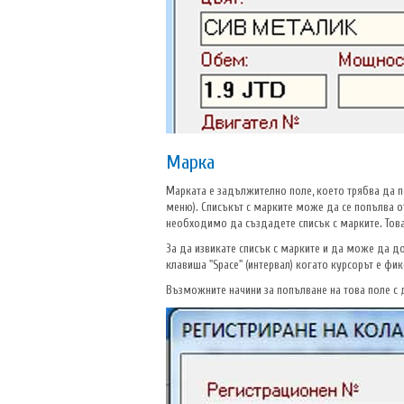
Марка
Марката е задължително поле, което трябва да п
меню). Списъкът с марките може да се попълва от
необходимо да създадете списък с марките. Това
За да извикате списък с марките и да може да до
клавиша "Space" (интервал) когато курсорът е фи
Възможните начини за попълване на това поле с 