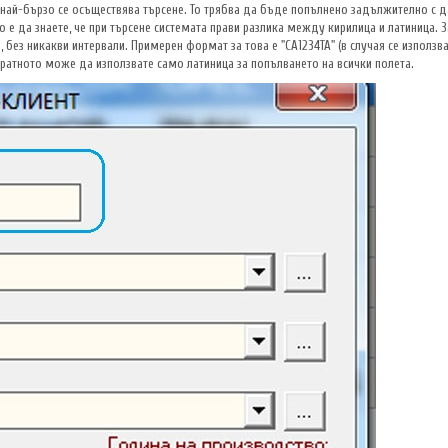
най-бързо се осъществява търсене. То трябва да бъде попълнено задължително с дан
 е да знаете, че при търсене системата прави разлика между кирилица и латиница. 
без никакви интервали. Примерен формат за това е "СА1234ТА" (в случая се използван
братното може да използвате само латиница за попълването на всички полета.