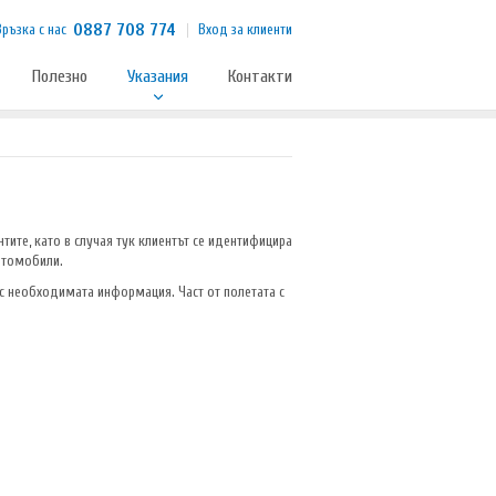
0887 708 774
Връзка с нас
Вход за клиенти
Полезно
Указания
Контакти
тите, като в случая тук клиентът се идентифицира
автомобили.
 с необходимата информация. Част от полетата с