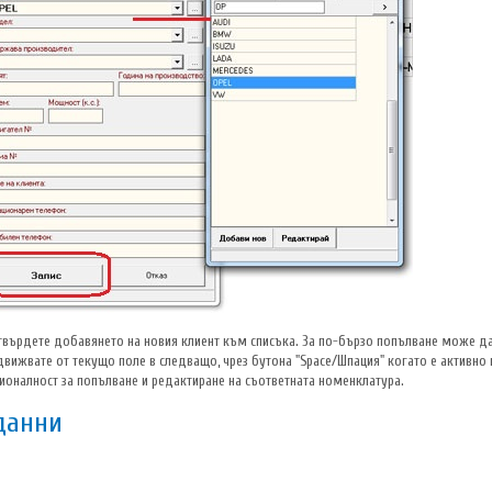
отвърдете добавянето на новия клиент към списъка. За по-бързо попълване може д
ридвижвате от текущо поле в следващо, чрез бутона "Space/Шпация" когато е активн
ионалност за попълване и редактиране на съответната номенклатура.
данни