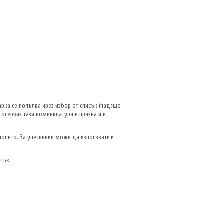
рка се попълва чрез избор от списък (падащо
осервиз тази номенклатура е празна и е
полето. За улеснение може да използвате и
сък.