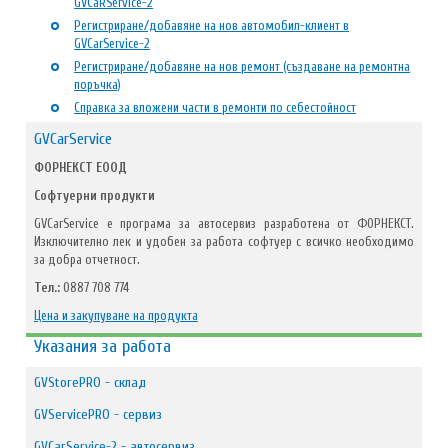
GVCaRService-2
Регистриране/добавяне на нов автомобил-клиент в
GVCarService-2
Регистриране/добавяне на нов ремонт (създаване на ремонтна
поръчка)
Справка за вложени части в ремонти по себестойност
GVCarService
ФОРНЕКСТ ЕООД
Софтуерни продукти
GVCarService е програма за автосервиз разработена от ФОРНЕКСТ.
Изключително лек и удобен за работа софтуер с всичко необходимо
за добра отчетност.
Тел.:
0887 708 774
Цена и закупуване на продукта
Указания за работа
GVStorePRO - склад
GVServicePRO - сервиз
GVCarService-2 - автосервиз