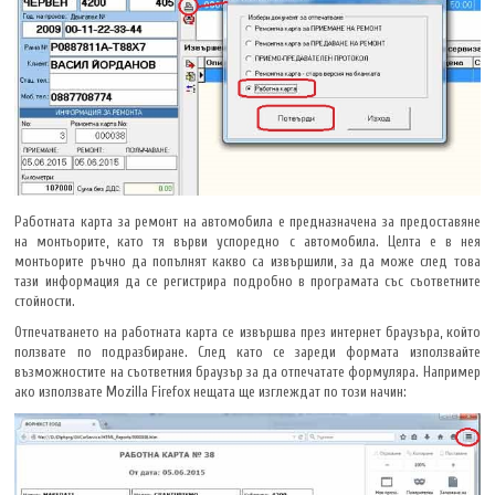
Работната карта за ремонт на автомобила е предназначена за предоставяне
на монтьорите, като тя върви успоредно с автомобила. Целта е в нея
монтьорите ръчно да попълнят какво са извършили, за да може след това
тази информация да се регистрира подробно в програмата със съответните
стойности.
Отпечатването на работната карта се извършва през интернет браузъра, който
ползвате по подразбиране. След като се зареди формата използвайте
възможностите на съответния браузър за да отпечатате формуляра. Например
ако използвате Mozilla Firefox нещата ще изглеждат по този начин: