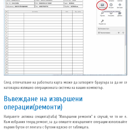
След отпечатване на работната карта може да затворите браузъра за да не се
натоварва излишно операционната система на вашия компютър.
Въвеждане на извършени
операции(ремонти)
Направете активна секцията(таба) "Извършени ремонти" в случай, че тя не е.
Към избрания текущ ремонт, за да опишете извършените операции използвайте
първия бутон от лентата с бутони вдясно от таблицата.