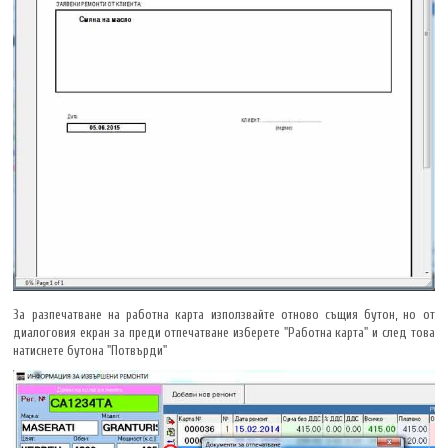
За разпечатване на работна карта използвайте отново същия бутон, но от
диалоговия екран за преди отпечатване изберете "Работна карта" и след това
натиснете бутона "Потвърди"