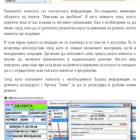
Попълнете полетата със съответната информация. По-специално внимание
обърнете на полето "Описание на проблем". В него опишете това, което
клиентът иска от вас и какви са неговите оплаквания. Това е необходимо за да
може след това да се разпечата ремонтна карта за приемане на ремонт, която
клиентът ще подпише.
В този екран сумата за плащане не се въвежда и за това не е достъпна. Тя се
изчислява впоследствие след като се опишат вложените материали, части и
извършените операции. Тук може да попълните само сумата, която клиентът е
платил до момента включително и първоначален депозит. Когато има
въведена сума още при създаване на ремонта нормално остатъкът за плащане
да е с отрицателен знак тъй като клиентът е предплатил.
След като попълните полетата с необходимата базова информация за
ремонта потвърдете с бутона "Запис" за да се регистрира и добави новия
ремонт.