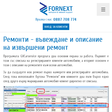
0887 708 774
Връзка с нас
ВХОД ЗА КЛИЕНТИ
Продукти и цени
Ремонти - въвеждане и описание
на извършени ремонт
Поддръжка
Програмата GVCarservice предлага два основни екрана за работа. Първият е
Бюлетин
този със списъка на регистрираните клиенти-автомобили, а вторият основен е
този с описание на ремонтите към всеки автомобил.
Полезно
За да създадете нов ремонт първо намерете или регистрирайте автомобила.
Указания
След това използвайте бутона "Ремонти" или кликнете два пъти бързо едно
след друго върху маркирания автомобил-клиент директно от списъка.
Контакти