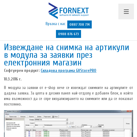
Връзка с нас
0887 708 774
0988 876 673
Извеждане на снимка на артикули
Продукти и цени
в модула за заявки през
Поддръжка
електронния магазин
Бюлетин
Софтуерен продукт:
Складова програма GVStorePRO
10.3.2016 г.
Полезно
В модула за заявки от e-shop вече се извеждат снимките на артикулите от
дадена заявка. За целта в десния панел най-отдолу е добавен блок, в който
Указания
има възможност да се спре визуализирането на снимките или да се показват
постоянно.
Контакти