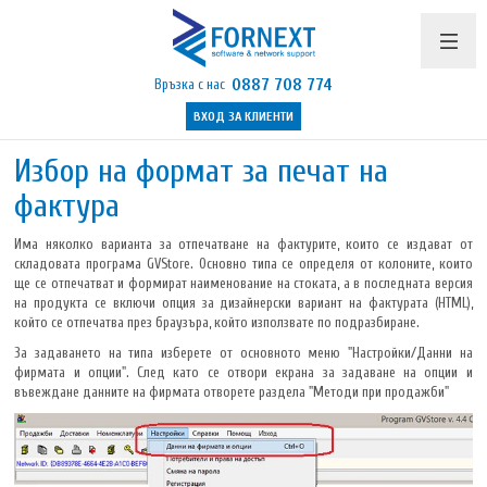
0887 708 774
Връзка с нас
ВХОД ЗА КЛИЕНТИ
Продукти и цени
Избор на формат за печат на
фактура
Поддръжка
Има няколко варианта за отпечатване на фактурите, които се издават от
Бюлетин
складовата програма GVStore. Основно типа се определя от колоните, които
ще се отпечатват и формират наименование на стоката, а в последната версия
Полезно
на продукта се включи опция за дизайнерски вариант на фактурата (HTML),
който се отпечатва през браузъра, който използвате по подразбиране.
Указания
За задаването на типа изберете от основното меню "Настройки/Данни на
фирмата и опции". След като се отвори екрана за задаване на опции и
Контакти
въвеждане данните на фирмата отворете раздела "Методи при продажби"