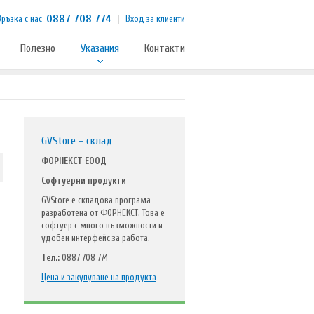
0887 708 774
Връзка с нас
Вход за клиенти
Полезно
Указания
Контакти
GVStore - склад
ФОРНЕКСТ ЕООД
Софтуерни продукти
GVStore е складова програма
разработена от ФОРНЕКСТ. Това е
софтуер с много възможности и
удобен интерфейс за работа.
Тел.:
0887 708 774
Цена и закупуване на продукта