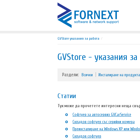
GVStore указания за работа
GVStore - указания за
Раздели:
Всички
Инсталиране на продукта
Статии
Тук може да прочетете интересни неща свъ
Софтуер за автосервиз GVCarService
Складов софтуер със серийни номера
Преинсталиране на Windows XP или Windows
Складов софтуер