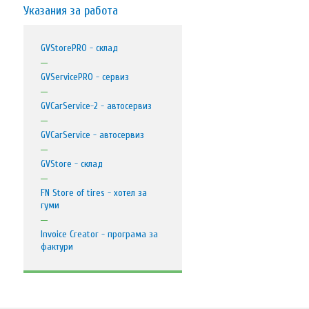
Указания за работа
GVStorePRO - склад
GVServicePRO - сервиз
GVCarService-2 - автосервиз
GVCarService - автосервиз
GVStore - склад
FN Store оf tires - хотел за
гуми
Invoice Creator - програма за
фактури