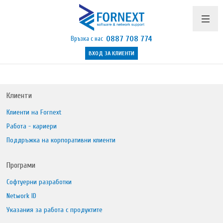
0887 708 774
Връзка с нас
ВХОД ЗА КЛИЕНТИ
Продукти и цени
Поддръжка
Клиенти
Клиенти на Fornext
Бюлетин
Работа - кариери
Полезно
Поддръжка на корпоративни клиенти
Указания
Програми
Контакти
Софтуерни разработки
Network ID
Указания за работа с продуктите