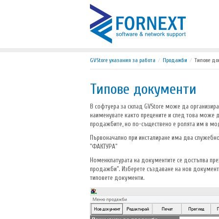
GVStore указания за работа
Продажби
Типове до
Типове документи
В софтуера за склад GVStore може да организир
наименувате както прецените и след това може д
продажбите, но по-съществено е ролята им в мо
Първоначално при инсталиране има два служебно 
"ФАКТУРА"
Номенклатурата на документите се достъпва пре
продажби". Изберете създаване на нов документ 
типовете документи.