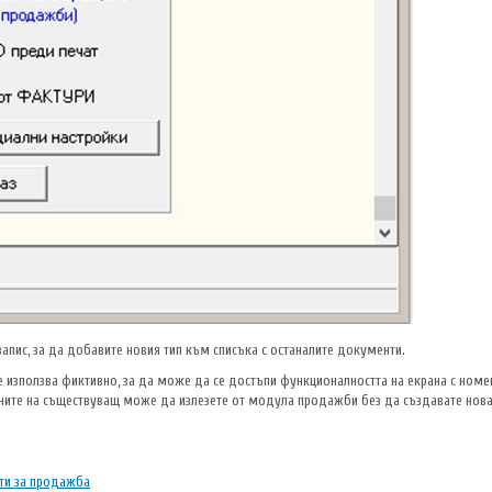
апис, за да добавите новия тип към списъка с останалите документи.
се използва фиктивно, за да може да се достъпи функционалността на екрана с номе
ните на съществуващ може да излезете от модула продажби без да създавате нова 
ти за продажба