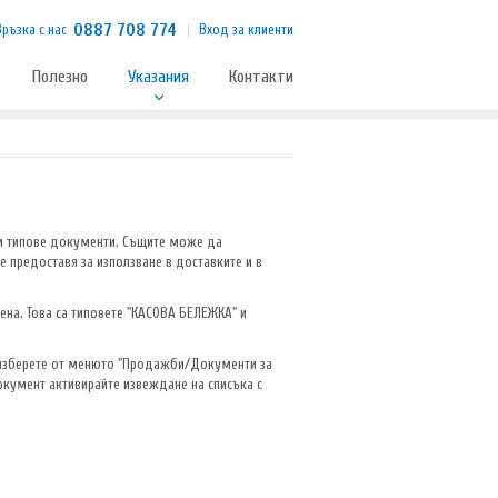
0887 708 774
Връзка с нас
Вход за клиенти
Полезно
Указания
Контакти
ни типове документи. Същите може да
 предоставя за използване в доставките и в
на. Това са типовете "КАСОВА БЕЛЕЖКА" и
о изберете от менюто "Продажби/Документи за
окумент активирайте извеждане на списъка с