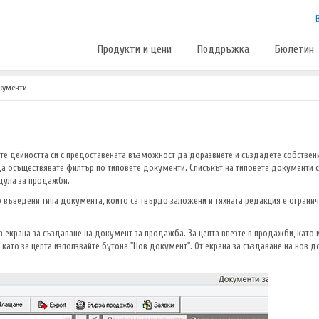
Продукти и цени
Поддръжка
Бюлетин
кументи
ате дейността си с предоставената възможност да доразвиете и създадете собстве
а осъществявате филтър по типовете документи. Списъкът на типовете документи се
дула за продажби.
въведени типа документа, които са твърдо заложени и тяхната редакция е ограниче
з екрана за създаване на документ за продажба. За целта влезте в продажби, кат
като за целта използвайте бутона "Нов документ". От екрана за създаване на нов д