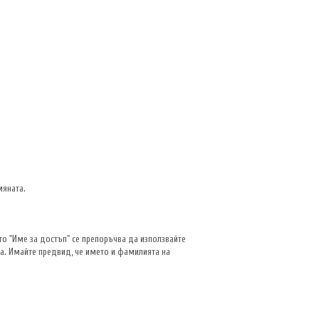
мяната.
ето "Име за достъп" се препоръчва да използвайте
а. Имайте предвид, че името и фамилията на