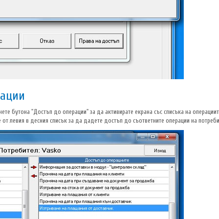
рации
снете бутона "Достъп до операции" за да активирате екрана със списъка на операци
 от левия в десния списък за да дадете достъп до съответните операции на потреби