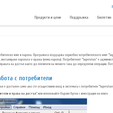
Продукти и цени
Поддръжка
Бюлетин
ребителско име и парола. Програмата поддържа служебно потребителското име "Sup
 инсталиране паролата е празна (няма парола). Потребителят "Supervisor" е админи
правата на достъп както до елементи на менюто така до определени операции. Потр
абота с потребители
ъп е достъпен само ако сте осъществили вход в системата с потребителя "Supervisor
ители и права на достъп
" или използвайте бързия бутон с илюстрация на ключ.