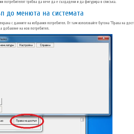
и потребителят трябва да вече да е създадени и да фигурира в списъка.
ъп до менюта на системата
крана с данните на избрания потребител. От там използвайте бутона "Права на достъ
 за добавяне на нов потребител.