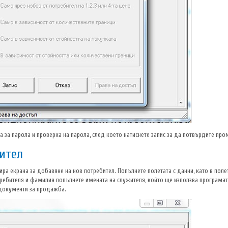
 за парола и проверка на парола, след което натиснете запис за да потвърдите про
ител
вира екрана за добавяне на нов потребител. Попълнете полетата с данни, като в пол
требителя и фамилия попълнете имената на служителя, който ще използва програмат
 документи за продажба.