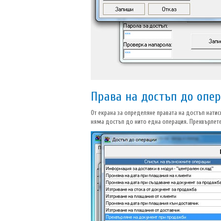
Права на достъп до опе
От екрана за определяне правата на достъп нати
няма достъп до нито една операция. Прехвърлете