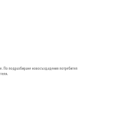
ите. По подразбиране новосъздадения потребител
теля.