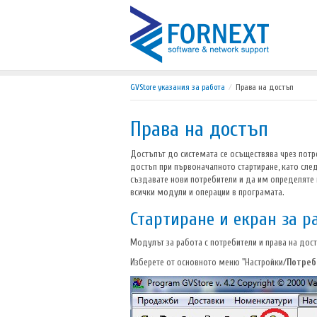
GVStore указания за работа
Права на достъп
Права на достъп
Достъпът до системата се осъществява чрез пот
достъп при първоначалното стартиране, като след
създавате нови потребители и да им определяте 
всички модули и операции в програмата.
Стартиране и екран за р
Модулът за работа с потребители и права на дост
Изберете от основното меню "Настройки/
Потреб