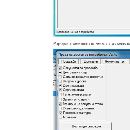
Маркирайте елементите на менютата, до които по